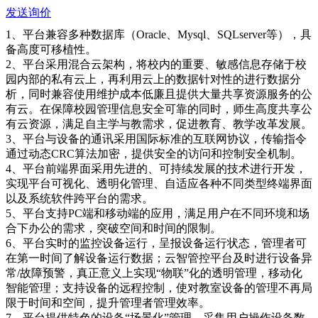
发送询价
1、平台兼容多种数据库（Oracle、Mysql、SQLserver等），具
备高度可移植性。
2、平台采用混合云架构，将校内的重要、敏感信息存储于校
园内部的私有云上，再利用云上的数据针对性的进行数据分
析，同时兼容使用维护成本低廉且提供大量共享资源服务的公
有云。在保障校园管理信息安全可靠的同时，师生高度共享公
有云资源，满足自主学与教需求，促进教育、教学改革发展。
3、平台与设备的通讯采用国际标准的互联网协议，传输指令
通过动态CRC算法加密，提供安全的访问和控制安全机制。
4、平台前端界面采用先进的、可持续发展的技术进行开发，
实现平台可视化、透明化管理、自适应各种不同类型终端界面
以及系统软件跨平台的需求。
5、平台支持PC端和移动端的应用，满足用户在不同环境和场
合下办公的需求，突破空间和时间的限制。
6、平台实时的监控设备运行，呈报设备运行状态，管理者可
在第一时间了解设备运行数据；云智管控平台及时进行设备异
常/故障预警，真正意义上实现“物联”化的透明管理，移动化
智能管理；支持设备的远程控制，使对教室设备的管理不再局
限于时间和空间，提升管理者管理效率。
7、平台提供特色的设备“场景化”管理，采集用户操作设备数